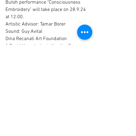
Butoh performance "Consciousness 
Embroidery" will take place on 28.9.24 
at 12:00.
Artistic Advisor: Tamar Borer
Sound: Guy Avital
Dina Recanati Art Foundation
1 David Hamelech st. Herzliya Forum 
building, Ground floor, Herzliya, Israel
Comments
Write a comment...